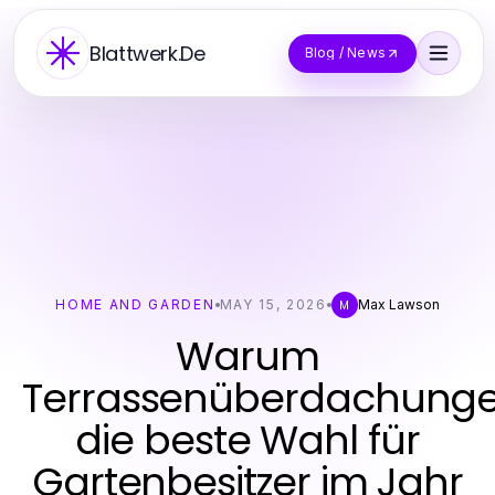
Blattwerk.De
Blog / News
HOME AND GARDEN
MAY 15, 2026
Max Lawson
M
Warum
Terrassenüberdachung
die beste Wahl für
Gartenbesitzer im Jahr